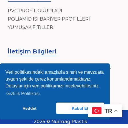
PVC PROFİL GRUPLARI
POLİAMİD ISI BARİYER PROFİLLERİ
YUMUŞAK FİTİLLER
İletişim Bilgileri
Sanayi, Sanayi Mh, Ensar Cad, Hidayet Sk.
Veri politikasındaki amaçlarla sınırlı ve mevzuata
No:4, 34906 Pendik/İstanbul
uygun şekilde çerez konumlandırmaktayız.
info@nurmag.com
Detaylar için veri politikamızı inceleyebilirsiniz.
Gizlilik Politikası.
(0216) 378 84 92-93
Reddet
Kabul Et
TR
Whatsapp Destek
2025 © Nurmag Plastik
Çerez
Veri
Teslimat ve İade