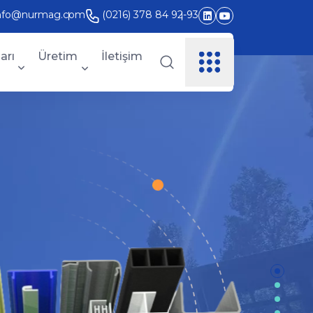
nfo@nurmag.com
(0216) 378 84 92-93
arı
Üretim
İletişim