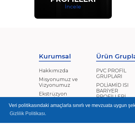
İncele
Kurumsal
Ürün Grupla
Hakkımızda
PVC PROFİL
GRUPLARI
Misyonumuz ve
Vizyonumuz
POLİAMİD ISI
BARİYER
Ekstrüzyon
PROFİLLERİ
Kalıp Üretimi
YUMUŞAK
Veri politikasındaki amaçlarla sınırlı ve mevzuata uygun şek
FİTİLLER
Gizlilik Politikası.
Whatsapp Destek