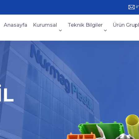
i
Anasayfa
Kurumsal
Teknik Bilgiler
Ürün Grupl
ISI
İL
ÖRE
İ
TİM
k