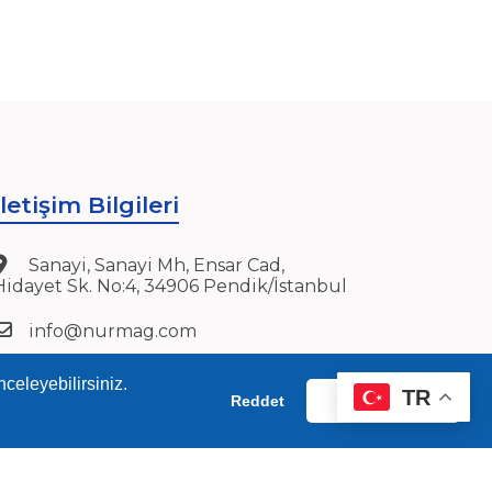
İletişim Bilgileri
Sanayi, Sanayi Mh, Ensar Cad,
Hidayet Sk. No:4, 34906 Pendik/İstanbul
info@nurmag.com
(0216) 378 84 92-93
celeyebilirsiniz.
TR
Reddet
Kabul Et