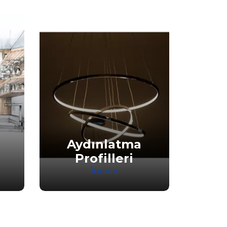
T
Aydınlatma
Profilleri
P
İncele