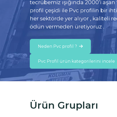
FİTİL ÜRE
tecrübemiz ışığında 2000’i aşan 
Müşterilerimizin projelerine bilgi
profil çeşidi ile Pvc profilin bir i
Yüksek ısı yalıtım verimliliği sağ
Reach ve RoHS mevzuatına uygu
ve tecrübemiz ile teknik destek 
her sektörde yer alıyor , kaliteli 
Poliamid ısı bariyeri üretimimiz i
edilen sertlikte,renkte ve tasar
katkıda bulunuyoruz.Doğru tasar
ödün vermeden üretiyoruz .
Alüminyum Kapı-Pencere & Dış
TPE fitil üretimi yapıyoruz .
doğru ürünü biraraya getirerek 
sistemlerine değer katıyoruz.
sunuyoruz.
Neden Pvc profil ?
Neden Poliamid ısı bariyeri ?
Pvc Profil ürün kategorilerini incele
Poliamid ısı bariyer profillerini incele
Ürün Grupları