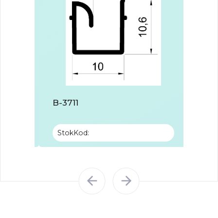
B-3711
B-37
StokKod:
Stok