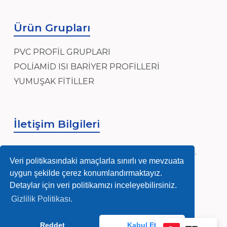
Ürün Grupları
PVC PROFİL GRUPLARI
POLİAMİD ISI BARİYER PROFİLLERİ
YUMUŞAK FİTİLLER
İletişim Bilgileri
Sanayi, Sanayi Mh, Ensar Cad, Hidayet Sk.
No:4, 34906 Pendik/İstanbul
Veri politikasındaki amaçlarla sınırlı ve mevzuata
uygun şekilde çerez konumlandırmaktayız.
info@nurmag.com
Detaylar için veri politikamızı inceleyebilirsiniz.
Gizlilik Politikası.
(0216) 378 84 92-93
Reddet
Kabul Et