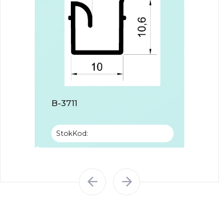
B-3711
B-37
StokKod:
Stok