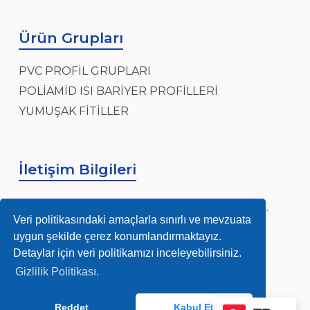
Ürün Grupları
PVC PROFİL GRUPLARI
POLİAMİD ISI BARİYER PROFİLLERİ
YUMUŞAK FİTİLLER
İletişim Bilgileri
Sanayi, Sanayi Mh, Ensar Cad, Hidayet Sk.
No:4, 34906 Pendik/İstanbul
Veri politikasındaki amaçlarla sınırlı ve mevzuata
uygun şekilde çerez konumlandırmaktayız.
info@nurmag.com
Detaylar için veri politikamızı inceleyebilirsiniz.
Gizlilik Politikası.
(0216) 378 84 92-93
Reddet
Kabul Et