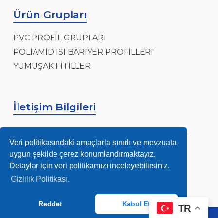
Ürün Grupları
PVC PROFİL GRUPLARI
POLİAMİD ISI BARİYER PROFİLLERİ
YUMUŞAK FİTİLLER
İletişim Bilgileri
Sanayi, Sanayi Mh, Ensar Cad, Hidayet Sk.
Veri politikasındaki amaçlarla sınırlı ve mevzuata
No:4, 34906 Pendik/İstanbul
uygun şekilde çerez konumlandırmaktayız.
info@nurmag.com
Detaylar için veri politikamızı inceleyebilirsiniz.
Gizlilik Politikası.
(0216) 378 84 92-93
Reddet
Kabul Et
TR
Whatsapp Destek