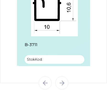
B-3711
B-37
StokKod:
Stok