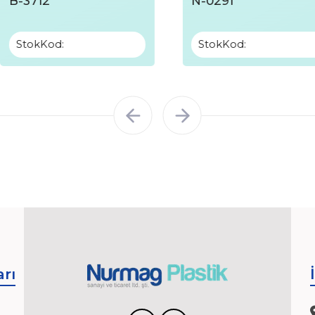
B-3712
N-0291
StokKod:
StokKod:
rı