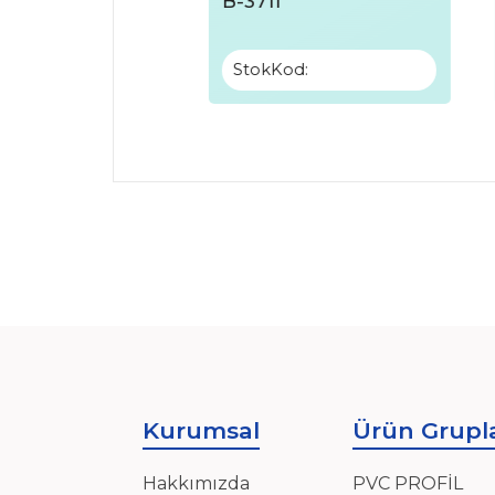
B-3711
:
StokKod:
Kurumsal
Ürün Grupla
Hakkımızda
PVC PROFİL