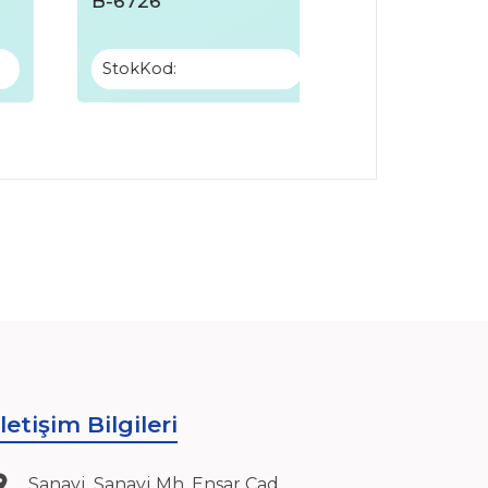
B-6726
B-6725
StokKod:
StokKod:
İletişim Bilgileri
Sanayi, Sanayi Mh, Ensar Cad,