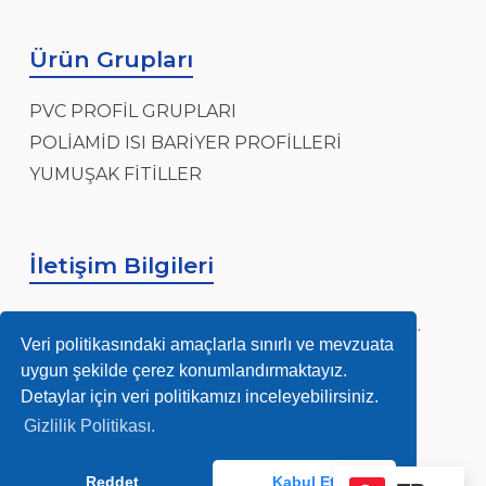
Ürün Grupları
PVC PROFİL GRUPLARI
POLİAMİD ISI BARİYER PROFİLLERİ
YUMUŞAK FİTİLLER
İletişim Bilgileri
Sanayi, Sanayi Mh, Ensar Cad, Hidayet Sk.
No:4, 34906 Pendik/İstanbul
Veri politikasındaki amaçlarla sınırlı ve mevzuata
uygun şekilde çerez konumlandırmaktayız.
info@nurmag.com
Detaylar için veri politikamızı inceleyebilirsiniz.
Gizlilik Politikası.
(0216) 378 84 92-93
Reddet
Kabul Et