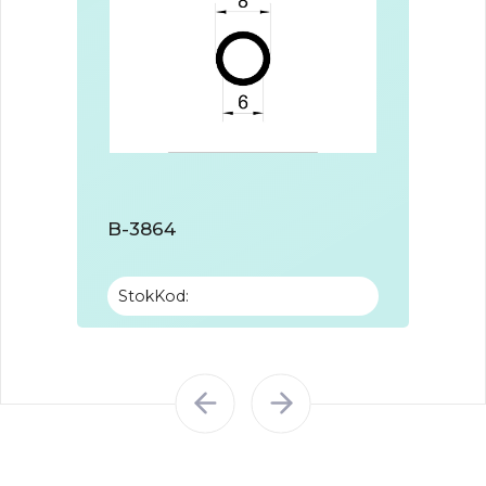
B-3864
B-95
StokKod:
Stok