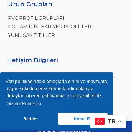
Ürün Grupları
PVC PROFİL GRUPLARI
POLİAMİD ISI BARİYER PROFİLLERİ
YUMUŞAK FİTİLLER
İletişim Bilgileri
Sanayi, Sanayi Mh, Ensar Cad, Hidayet Sk.
No:4, 34906 Pendik/İstanbul
Veri politikasındaki amaçlarla sınırlı ve mevzuata
uygun şekilde çerez konumlandırmaktayız.
info@nurmag.com
Detaylar için veri politikamızı inceleyebilirsiniz.
Gizlilik Politikası.
(0216) 378 84 92-93
Reddet
Kabul Et
TR
Whatsapp Destek