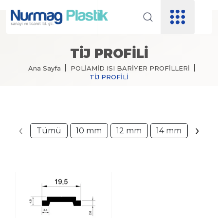
TİJ PROFİLİ
Ana Sayfa
POLİAMİD ISI BARİYER PROFİLLERİ
TİJ PROFİLİ
‹
›
Tümü
10 mm
12 mm
14 mm
14.8
mm