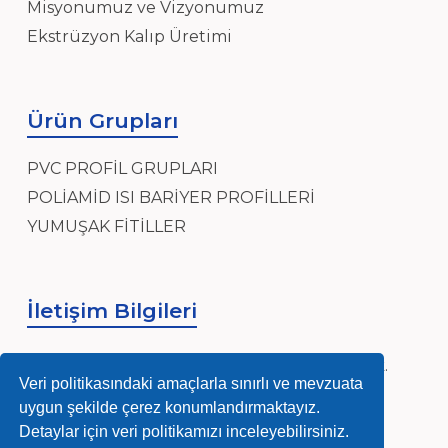
Misyonumuz ve Vizyonumuz
Ekstrüzyon Kalıp Üretimi
Ürün Grupları
PVC PROFİL GRUPLARI
POLİAMİD ISI BARİYER PROFİLLERİ
YUMUŞAK FİTİLLER
İletişim Bilgileri
Sanayi, Sanayi Mh, Ensar Cad, Hidayet Sk.
No:4, 34906 Pendik/İstanbul
Veri politikasındaki amaçlarla sınırlı ve mevzuata
uygun şekilde çerez konumlandırmaktayız.
info@nurmag.com
Detaylar için veri politikamızı inceleyebilirsiniz.