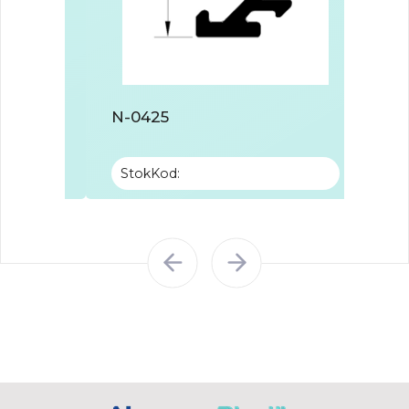
N-0425
B-71
StokKod:
Sto