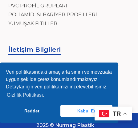
PVC PROFİL GRUPLARI
POLİAMİD ISI BARİYER PROFİLLERİ
YUMUŞAK FİTİLLER
İletişim Bilgileri
Sanayi, Sanayi Mh, Ensar Cad, Hidayet Sk.
Veri politikasındaki amaçlarla sınırlı ve mevzuata
No:4, 34906 Pendik/İstanbul
uygun şekilde çerez konumlandırmaktayız.
info@nurmag.com
Detaylar için veri politikamızı inceleyebilirsiniz.
Gizlilik Politikası.
(0216) 378 84 92-93
Reddet
Kabul Et
TR
Whatsapp Destek
2025 © Nurmag Plastik
Çerez
Veri
Teslimat ve İade
Politikası
Gizliliği
Politikası