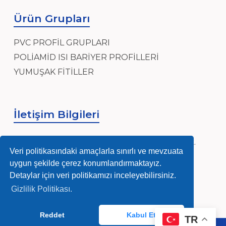
Ürün Grupları
PVC PROFİL GRUPLARI
POLİAMİD ISI BARİYER PROFİLLERİ
YUMUŞAK FİTİLLER
İletişim Bilgileri
Sanayi, Sanayi Mh, Ensar Cad, Hidayet Sk.
No:4, 34906 Pendik/İstanbul
Veri politikasındaki amaçlarla sınırlı ve mevzuata
uygun şekilde çerez konumlandırmaktayız.
info@nurmag.com
Detaylar için veri politikamızı inceleyebilirsiniz.
Gizlilik Politikası.
(0216) 378 84 92-93
Reddet
Kabul Et
TR