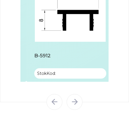
B-5912
B-59
StokKod:
Sto